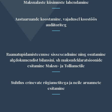
Maksualaste küsimuste lahendamine
Aastaaruande koostamine, vajadusel koostöös
audiitoriteg
Raamatupidamisteenuse sisseseadmine ning osutamine
algdokumendist bilansini, sh maksudeklaratsioonide
esitamine Maksu- ja Tolliametile
Suhtlus erinevate riigiametitega ja neile aruannete
esitamine