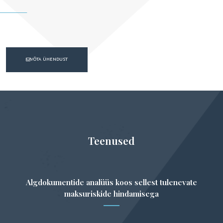
VÕTA ÜHENDUST
Teenused
Algdokumentide analüüs koos sellest tulenevate
maksuriskide hindamisega