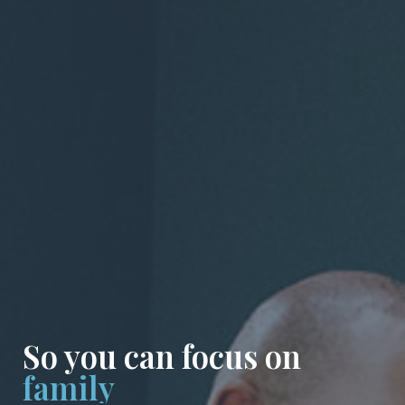
So you can focus on
w
o
r
k